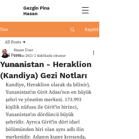
Gezgin Pina
Hasan
Kaydol
Yazı
All Posts
Hasan Üner
All Posts
13 Haz 2021
2 dakikada okunur
Yunanistan - Heraklion
Gezi Notları
(Kandiya) Gezi Notları
Kandiye, Heraklion olarak da bilinir), 
Yunanistan'ın Girit Adası'nın en büyük 
şehri ve yönetim merkezi. 173.993 
kişilik nüfusu ile Girit'in birinci, 
Yunanistan'ın dördüncü büyük 
şehridir. Ayrıca Girit'in dört idarî 
bölümünden biri olan aynı adlı ilin 
merkezidir. Adanın kuzey kıyısında, 