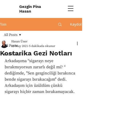
Gezgin Pina
Hasan
Kaydol
Yazı
All Posts
Hasan Üner
All Posts
22 May 2021
5 dakikada okunur
Kostarika Gezi Notları
Gezi Notları
Arkadaşıma “sigarayı neye 
bırakmıyorsun zararlı değil mi? “ 
dediğimde, "Sen gezginciliği bırakınca 
bende sigarayı bırakacağım" dedi. 
Arkadaşım için üzüldüm çünkü 
sigarayı hiçbir zaman bırakamayacak.