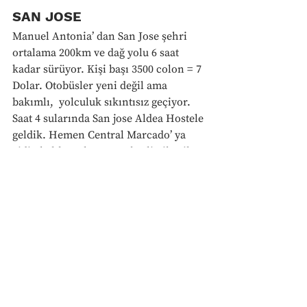
SAN JOSE
Manuel Antonia’ dan San Jose şehri 
ortalama 200km ve dağ yolu 6 saat 
kadar sürüyor. Kişi başı 3500 colon = 7 
Dolar. Otobüsler yeni değil ama 
bakımlı,  yolculuk sıkıntısız geçiyor. 
Saat 4 sularında San jose Aldea Hostele 
geldik. Hemen Central Marcado’ ya 
gidip balık çorbası ve sebzeli pilav ile 
karnımızı doyurduk. Bu ülkelerde 
otobüslerin gideceği şehirlere göre 
terminaller de değişiyor. Karayip 
kıyılarına gidecek otobüsler Los 
Carabienos terminalinden kalkıyordu 
ve çok modern bir terminaldi. 29 
Aralık için; PuertoViejo’ya bilet aldık 
ve 4.5 saatlik yol için 4545 Colon 
yaklaşık 10 Dolar ücret ödedik.