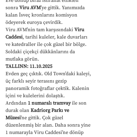
Eve dönüp biraz istirahat ettikten 
sonra 
Viru AVM
’ye gittik. Yanımızda 
kalan İsveç kronlarını komisyon 
ödeyerek euroya çevirdik.
Viru AVM’nin tam karşısındaki 
Viru 
Caddesi
, tarihi kuleler, kale duvarları 
ve katedraller ile çok güzel bir bölge. 
Soldaki çiçekçi dükkânlarını da 
mutlaka görün.
TALLINN: 11.10.2025
Evden geç çıktık. Old Town’daki kaleyi, 
üç farklı seyir terasını gezip 
panoramik fotoğraflar çektik. Kalenin 
içini ve kulelerini dolaştık.
Ardından 
1 numaralı tramvay
 ile son 
durak olan 
Kadriorg Parkı ve 
Müzesi
’ne gittik. Çok güzel 
düzenlenmiş bir alan. Daha sonra yine 
1 numarayla Viru Caddesi’ne dönüp 