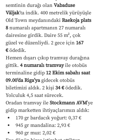
semtinin durağı olan 
Vabaduse 
Väljak
’ta indik. 400 metrelik yürüyüşle 
Old Town meydanındaki 
Raekoja plats 
8
 numaralı apartmanın 27 numaralı 
dairesine girdik. Daire 55 m², çok 
güzel ve düzenliydi. 2 gece için 
167 
€
 ödedik.
Hemen dışarı çıkıp tramvay durağına 
gittik. 
4 numaralı tramvay
 ile otobüs 
terminaline gidip 
12 Ekim sabahı saat 
09.00’da Riga’ya
 gidecek otobüs 
biletimizi aldık. 2 kişi 
34 €
 ödedik. 
Yolculuk 4,5 saat sürecek.
Oradan tramvay ile 
Stockmann AVM
’ye 
gidip marketten ihtiyaçlarımızı aldık:
170 gr bardacık yoğurt: 0,37 €
945 gr mandalina: 2,93 €
960 gr muz: 2,02 €