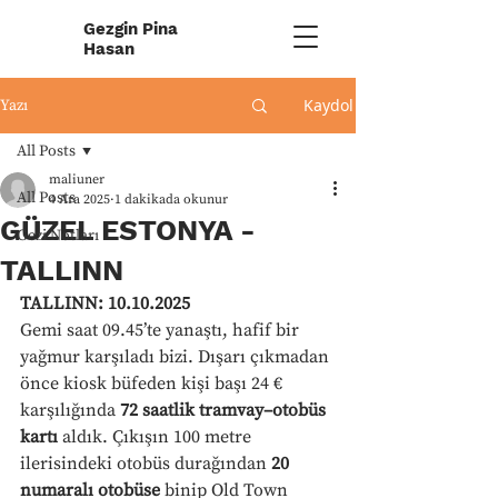
Gezgin Pina
Hasan
Kaydol
Yazı
All Posts
maliuner
All Posts
4 Ara 2025
1 dakikada okunur
GÜZEL ESTONYA -
Gezi Notları
TALLINN
TALLINN: 10.10.2025
Gemi saat 09.45’te yanaştı, hafif bir 
yağmur karşıladı bizi. Dışarı çıkmadan 
önce kiosk büfeden kişi başı 24 € 
karşılığında 
72 saatlik tramvay–otobüs 
kartı
 aldık. Çıkışın 100 metre 
ilerisindeki otobüs durağından 
20 
numaralı otobüse
 binip Old Town 