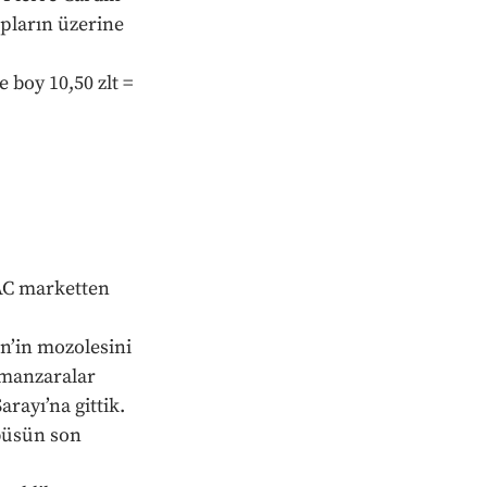
pların üzerine 
 boy 10,50 zlt = 
AC marketten 
n’in mozolesini 
manzaralar 
ayı’na gittik. 
büsün son 