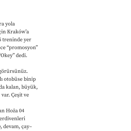
a yola 
çin Kraków’a 
5 treninde yer 
dece “promosyon” 
“Okey” dedi. 
 görürsünüz. 
ı otobüse binip 
da kalan, büyük, 
var. Çeşit ve 
an Hoża 04 
erdivenleri 
e, devam, çay–