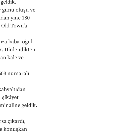
geldik. 
r günü oluşu ve 
dan yine 180 
 Old Town’a 
mıza baba–oğul 
k. Dinlendikten 
an kale ve 
 503 numaralı 
kahvaltıdan 
 şikâyet 
minaline geldik. 
sa çıkardı, 
de konuşkan 