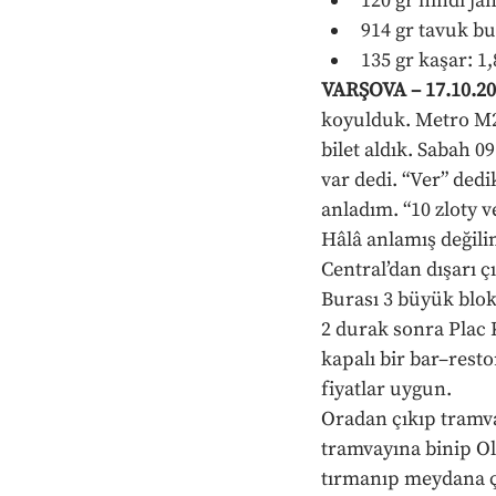
120 gr hindi jam
914 gr tavuk but
135 gr kaşar: 1,
VARŞOVA – 17.10.20
koyulduk. Metro M2 
bilet aldık. Sabah 0
var dedi. “Ver” dedi
anladım. “10 zloty v
Hâlâ anlamış değilim;
Central’dan dışarı 
Burası 3 büyük blok
2 durak sonra Plac 
kapalı bir bar–resto
fiyatlar uygun.
Oradan çıkıp tramv
tramvayına binip Ol
tırmanıp meydana çı