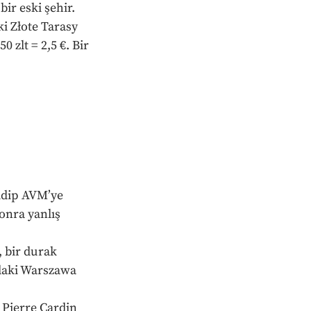
ir eski şehir.
 Złote Tarasy 
 zlt = 2,5 €. Bir 
idip AVM’ye 
onra yanlış 
 bir durak 
daki Warszawa 
 Pierre Cardin 