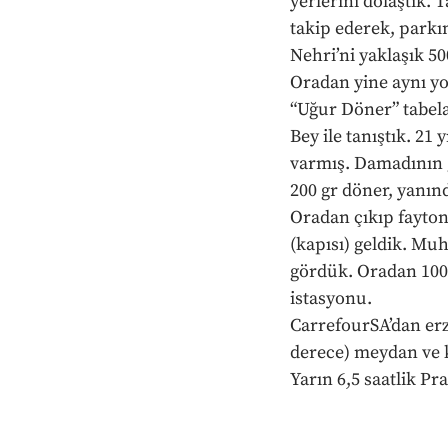
yerlerini dolaştık.
takip ederek, parkı
Nehri’ni yaklaşık 5
Oradan yine aynı y
“Uğur Döner” tabela
Bey ile tanıştık. 21 
varmış. Dama­dının 
200 gr döner, yanında
Oradan çıkıp fayton
(kapısı) geldik. Mu
gördük. Oradan 100 
istasyonu.
CarrefourSA’dan erz
derece) meydan ve k
Yarın 6,5 saatlik Pr