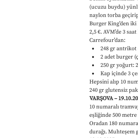
(ucuzu buydu) yünlü 
naylon torba geçiri
Burger King’den iki 
2,5 €. AVM’de 3 saat
Carrefour’dan:
248 gr antrikot e
2 adet burger (çi
250 gr yoğurt: 2
Kap içinde 3 çeşi
Hepsini alıp 10 num
240 gr glutensiz pak
VARŞOVA – 19.10.20
10 numaralı tramva
eşliğinde 500 metre
Oradan 180 numaralı
durağı. Muhteşem gö