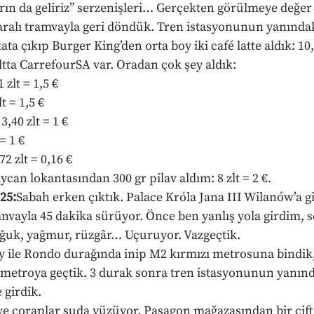
rın da geliriz” serzenişleri… Gerçekten görülmeye değer b
alı tramvayla geri döndük. Tren istasyonunun yanındaki
ta çıkıp Burger King’den orta boy iki café latte aldık: 10,50
ltta CarrefourSA var. Oradan çok şey aldık:
 zlt = 1,5 €
t = 1,5 €
3,40 zlt = 1 €
 = 1 €
72 zlt = 0,16 €
can lokantasından 300 gr pilav aldım: 8 zlt = 2 €.
25:
Sabah erken çıktık. Palace Króla Jana III Wilanów’a g
anvayla 45 dakika sürüyor. Önce ben yanlış yola girdim, s
oğuk, yağmur, rüzgâr… Uçuruyor. Vazgeçtik.
 ile Rondo durağında inip M2 kırmızı metrosuna bindik,
 metroya geçtik. 3 durak sonra tren istasyonunun yanın
 girdik.
e çoraplar suda yüzüyor. Pasagon mağazasından bir çift