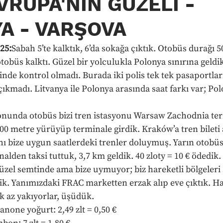
VRUPA'NIN GÜZELİ -
A - VARŞOVA
25:
Sabah 5’te kalktık, 6’da sokağa çıktık. Otobüs durağı 
 otobüs kalktı. Güzel bir yolculukla Polonya sınırına geldi
rinde kontrol olmadı. Burada iki polis tek tek pasaportları
çıkmadı. Litvanya ile Polonya arasında saat farkı var; Polo
sonunda otobüs bizi tren istasyonu Warsaw Zachodnia ter
00 metre yürüyüp terminale girdik. Kraków’a tren bileti 
hı bize uygun saatlerdeki trenler doluymuş. Yarın otobüs 
alden taksi tuttuk, 3,7 km geldik. 40 zloty = 10 € ödedik.
güzel semtinde ama bize uymuyor; biz hareketli bölgeleri 
dik. Yanımızdaki FRAC marketten erzak alıp eve çıktık. Ha
ok az yakıyorlar, üşüdük.
anone yoğurt: 2,49 zlt = 0,50 €