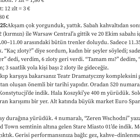
bon: 7 zlt = 1,80 €
: 12 zlt = 3 €
80 €
25:
Akşam çok yorgunduk, yattık. Sabah kahvaltıdan sonr
(kırmızı) ile Warsaw Central’a gittik ve 20 Ekim sabahı i
9.00–11.00 arasındaki bütün trenler doluydu. Sadece 11.3
k. “Kaç zloty?” diye sordum, kadın bir şeyler söyledi; sa
er” dedi, verdim, 6 zloty geri verdi. “Tamam mı?” dedim, 
 3 saatlik yola kişi başı 2 zloty ile gideceğiz.
çıkıp karşıya bakarsanız Teatr Dramatyczny kompleksini
tan oluşan önemli bir tarihi yapıdır. Oradan 520 numaral
Konstytucji’de indik. Hala Koszyki’ye 400 m yürüdük. Sol
ran karışımı bir yer. Alt katında büyük market Euro Spar 
ay durağına yürüdük. 4 numaralı, “Zeren Wschodni” yaz
d Town semtinin altına gelen Stare Miasto 01’de indik. M
ktık. Gerisi performansınıza bağlı: gez, kahve–dinlenm