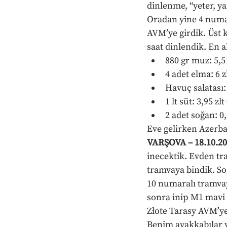
dinlenme, “yeter, ya
Oradan yine 4 numar
AVM’ye girdik. Üst ka
saat dinlendik. En a
880 gr muz: 5,51
4 adet elma: 6 zl
Havuç salatası: 
1 lt süt: 3,95 zlt
2 adet soğan: 0,
Eve gelirken Azerbay
VARŞOVA – 18.10.20
inecektik. Evden tr
tramvaya bindik. S
10 numaralı tramvay
sonra inip M1 mavi
Złote Tarasy AVM’ye
Benim ayakkabılar v