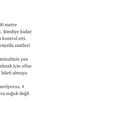
500 metre 
k. Şimdiye kadar 
 kontrol etti. 
nya’da saatleri 
minalinin yan 
almak için ofise 
bileti almaya 
seviyoruz. 4 
va soğuk değil 