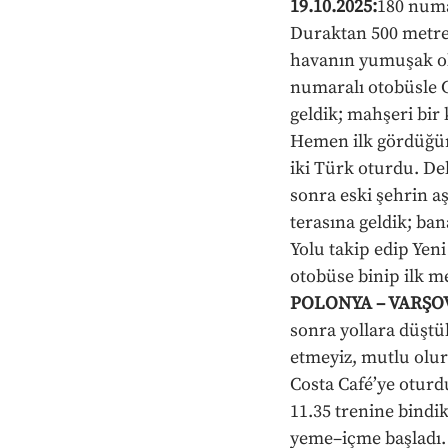
19.10.2025:
180 numa
Duraktan 500 metre 
havanın yumuşak olm
numaralı otobüsle C
geldik; mahşeri bir 
Hemen ilk gördüğümüz
iki Türk oturdu. Del
sonra eski şehrin a
terasına geldik; ba
Yolu takip edip Yeni
otobüse binip ilk m
POLONYA – VARŞOVA
sonra yollara düştük
etmeyiz, mutlu olur
Costa Café’ye oturdu
11.35 trenine bindik
yeme–içme başladı. 