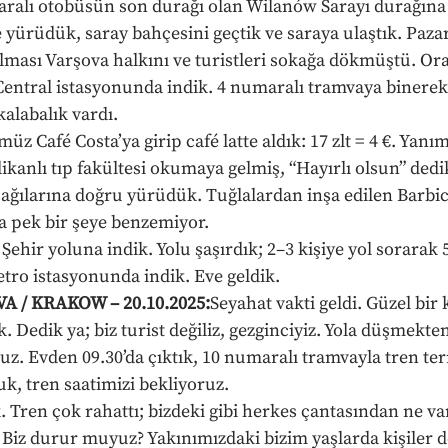
ralı otobüsün son durağı olan Wilanów Sarayı durağına 
yürüdük, saray bahçesini geçtik ve saraya ulaştık. Paza
ası Varşova halkını ve turistleri sokağa dökmüştü. Ora
entral istasyonunda indik. 4 numaralı tramvaya binerek
kalabalık vardı.
 Café Costa’ya girip café latte aldık: 17 zlt = 4 €. Yanı
ikanlı tıp fakültesi okumaya gelmiş, “Hayırlı olsun” dedi
şağılarına doğru yürüdük. Tuğlalardan inşa edilen Barbic
na pek bir şeye benzemiyor.
 Şehir yoluna indik. Yolu şaşırdık; 2–3 kişiye yol sorarak
etro istasyonunda indik. Eve geldik.
 / KRAKOW – 20.10.2025:
Seyahat vakti geldi. Güzel bir 
. Dedik ya; biz turist değiliz, gezginciyiz. Yola düşmekten
uz. Evden 09.30’da çıktık, 10 numaralı tramvayla tren ter
k, tren saatimizi bekliyoruz.
. Tren çok rahattı; bizdeki gibi herkes çantasından ne var
Biz durur muyuz? Yakınımızdaki bizim yaşlarda kişiler 