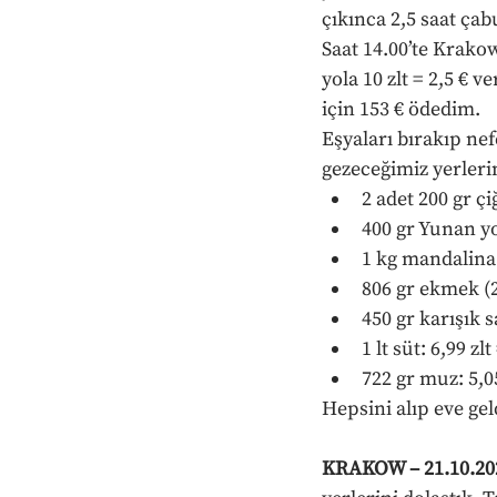
çıkınca 2,5 saat çab
Saat 14.00’te Krakow
yola 10 zlt = 2,5 € 
için 153 € ödedim.
Eşyaları bırakıp ne
gezeceğimiz yerler
2 adet 200 gr çi
400 gr Yunan yo
1 kg mandalina: 
806 gr ekmek (2 
450 gr karışık sa
1 lt süt: 6,99 zlt
722 gr muz: 5,05
Hepsini alıp eve ge
KRAKOW – 21.10.20