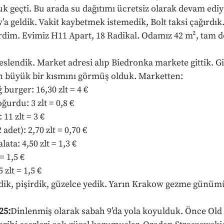
uk geçti. Bu arada su dağıtımı ücretsiz olarak devam ediy
’a geldik. Vakit kaybetmek istemedik, Bolt taksi çağırdık.
verdim. Evimiz H11 Apart, 18 Radikal. Odamız 42 m², tam d
feslendik. Market adresi alıp Biedronka markete gittik. G
in büyük bir kısmını görmüş olduk. Marketten:
ğ burger: 16,30 zlt = 4 €
ğurdu: 3 zlt = 0,8 €
11 zlt = 3 €
adet): 2,70 zlt = 0,70 €
lata: 4,50 zlt = 1,3 €
 = 1,5 €
 zlt = 1,5 €
ldik, pişirdik, güzelce yedik. Yarın Krakow gezme günüm
25:
Dinlenmiş olarak sabah 9’da yola koyulduk. Önce Old 