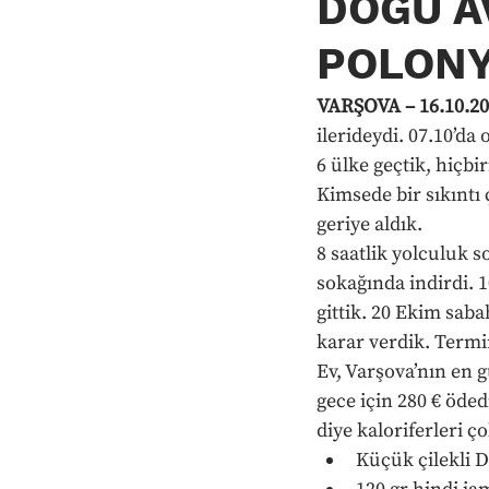
DOĞU A
POLONY
VARŞOVA – 16.10.20
ilerideydi. 07.10’da
6 ülke geçtik, hiçbi
Kimsede bir sıkıntı 
geriye aldık.
8 saatlik yolculuk 
sokağında indirdi. 1
gittik. 20 Ekim saba
karar verdik. Termin
Ev, Varşova’nın en 
gece için 280 € öde
diye kaloriferleri ç
Küçük çilekli D