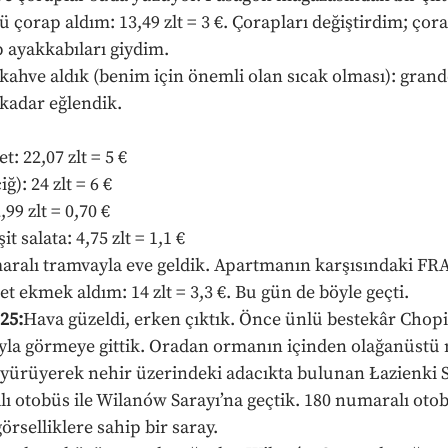
çorap aldım: 13,49 zlt = 3 €. Çorapları değiştirdim; çora
p ayakkabıları giydim.
kahve aldık (benim için önemli olan sıcak olması): grande
 kadar eğlendik.
t: 22,07 zlt = 5 €
ğ): 24 zlt = 6 €
,99 zlt = 0,70 €
t salata: 4,75 zlt = 1,1 €
aralı tramvayla eve geldik. Apartmanın karşısındaki FR
et ekmek aldım: 14 zlt = 3,3 €. Bu gün de böyle geçti.
25:
Hava güzeldi, erken çıktık. Önce ünlü bestekâr Chopi
yla görmeye gittik. Oradan ormanın içinden olağanüstü 
 yürüyerek nehir üzerindeki adacıkta bulunan Łazienki Sar
 otobüs ile Wilanów Sarayı’na geçtik. 180 numaralı oto
rselliklere sahip bir saray.