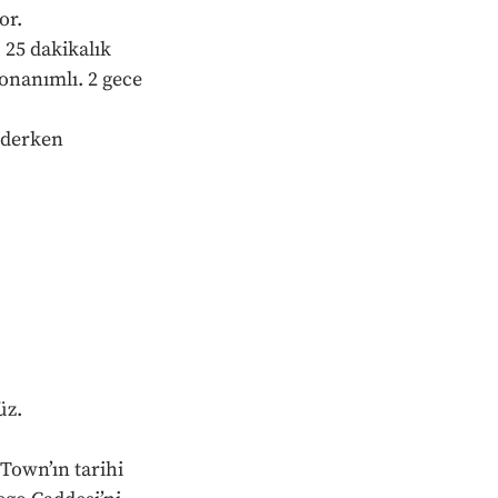
or.
 25 dakikalık 
onanımlı. 2 gece 
iderken 
üz.
Town’ın tarihi 