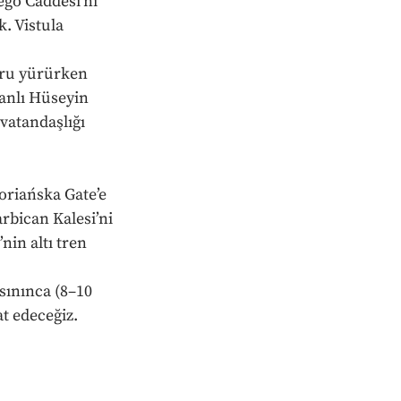
ego Caddesi’ni 
. Vistula 
ğru yürürken 
anlı Hüseyin 
 vatandaşlığı 
oriańska Gate’e 
bican Kalesi’ni 
in altı tren 
sınınca (8–10 
t edeceğiz. 