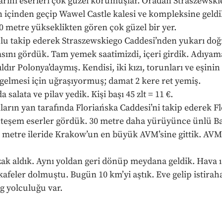
 Tarihi eserleri çok güzel korumuşlar. Oradan Straszewski
n içinden geçip Wawel Castle kalesi ve kompleksine geldik
00 metre yükseklikten gören çok güzel bir yer.
olu takip ederek Straszewskiego Caddesi’nden yukarı do
sını gördük. Tam yemek saatimizdi, içeri girdik. Adıyam
yıldır Polonya’daymış. Kendisi, iki kızı, torunları ve eşinin
gelmesi için uğraşıyormuş; damat 2 kere ret yemiş.
 salata ve pilav yedik. Kişi başı 45 zlt = 11 €.
ların yan tarafında Floriańska Caddesi’ni takip ederek Fl
hteşem eserler gördük. 30 metre daha yürüyünce ünlü Bar
metre ileride Krakow’un en büyük AVM’sine gittik. AVM’n
ak aldık. Aynı yoldan geri dönüp meydana geldik. Hava ı
afeler dolmuştu. Bugün 10 km’yi aştık. Eve gelip istiraha
ag yolculuğu var.