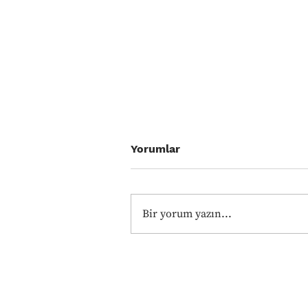
Yorumlar
Bir yorum yazın...
AVUSTURYA (2) ve GERİ
DÖNÜŞ