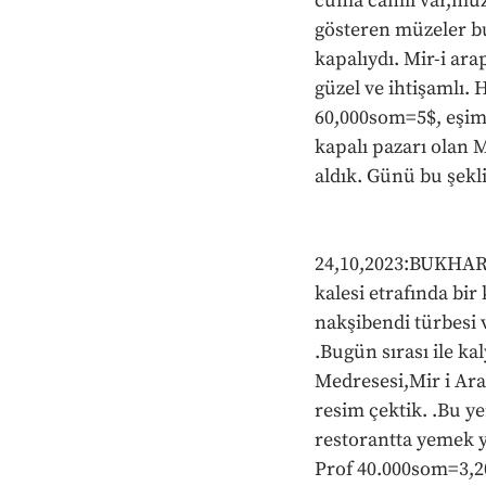
cuma camii var,müze
gösteren müzeler bu
kapalıydı. Mir-i ar
güzel ve ihtişamlı.
60,000som=5$, eşim 
kapalı pazarı olan 
aldık. Günü bu şekli
24,10,2023:BUKHARA 
kalesi etrafında bir
nakşibendi türbesi v
.Bugün sırası ile k
Medresesi,Mir i Ara
resim çektik. .Bu y
restorantta yemek y
Prof 40.000som=3,20