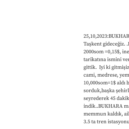
25,10,2023:BUKHARA
Taşkent gideceğiz. .
2000som =0,15$, ine
tarikatına ismini 
gittik.  Iyi ki gitm
cami, medrese, yeme
10,000som=1$ aldı bi
sorduk,başka şehirle
seyrederek 45 dakik
indik..BUKHARA mac
memmun kaldık, ailec
3.5 ta tren istasyon