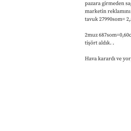
pazara girmeden sağ
marketin reklamını
tavuk 27990som= 2,
2muz 687som=0,60ce
tişört aldık. .
Hava karardı ve yo