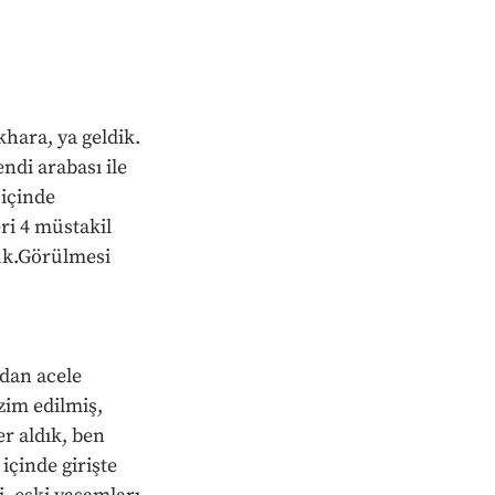
hara, ya geldik.
ndi arabası ile 
içinde 
eri 4 müstakil 
tuk.Görülmesi 
dan acele 
zim edilmiş, 
r aldık, ben 
çinde girişte 