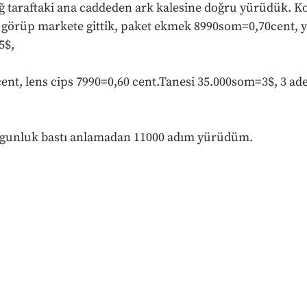
 taraftaki ana caddeden ark kalesine doğru yürüdük. Ko
 görüp markete gittik, paket ekmek 8990som=0,70cent, y
5$,
nt, lens cips 7990=0,60 cent.Tanesi 35.000som=3$, 3 a
rgunluk bastı anlamadan 11000 adım yürüdüm.