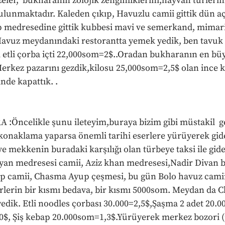
ler,  bukharanın zolojik zenginliklerini,hayvan türlerini
lunmaktadır. Kaleden çıkıp, Havuzlu camii gittik dün aç
ap medresedine gittik kubbesi mavi ve semerkand, mimari
 Havuz meydanındaki restorantta yemek yedik, ben tavuk
etli çorba içti 22,000som=2$..Oradan bukharanın en büy
Merkez pazarını gezdik,kilosu 25,000som=2,5$ olan ince k
nde kapattık. .
:Öncelikle şunu ileteyim,buraya bizim gibi müstakil  ge
 konaklama yaparsa önemli tarihi eserlere yürüyerek gide
e mekkenin buradaki karşılığı olan türbeye taksi ile gide b
alyan medresesi camii, Aziz khan medresesi,Nadir Divan b
p camii, Chasma Ayup çeşmesi, bu gün Bolo havuz camii 
erlerin bir kısmı bedava, bir kısmı 5000som. Meydan da C
edik. Etli noodles çorbası 30.000=2,5$,Şaşma 2 adet 20.0
$, Şiş kebap 20.000som=1,3$.Yürüyerek merkez bozori (pa