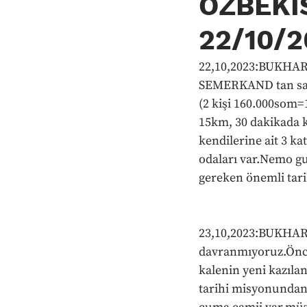
ÖZBEKİ
22/10/
22,10,2023:BUKHA
SEMERKAND tan saat 
(2 kişi 160.000som=1
15km, 30 dakikada k
kendilerine ait 3 kat
odaları var.Nemo gue
gereken önemli tar
23,10,2023:BUKHARA 
davranmıyoruz.Önce 
kalenin yeni kazılan
tarihi misyonundan 