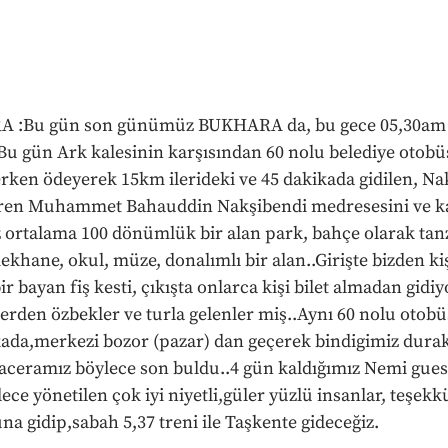
 :Bu gün son günümüz BUKHARA da, bu gece 05,30am tre
Bu gün Ark kalesinin karşısından 60 nolu belediye otobüsü
rken ödeyerek 15km ilerideki ve 45 dakikada gidilen, Na
veren Muhammet Bahauddin Nakşibendi medresesini ve kab
işiz ortalama 100 dönümlük bir alan park, bahçe olarak tan
khane, okul, müze, donalımlı bir alan..Girişte bizden kiş
r bayan fiş kesti, çıkışta onlarca kişi bilet almadan gidiyo
rden özbekler ve turla gelenler miş..Aynı 60 nolu otobüs
ada,merkezi bozor (pazar) dan geçerek bindigimiz durak
eramız böylece son buldu..4 gün kaldığımız Nemi gues
e yönetilen çok iyi niyetli,güler yüzlü insanlar, teşekkü
una gidip,sabah 5,37 treni ile Taşkente gideceğiz.