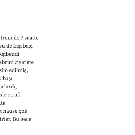
ni ile 7 saatte 
 ile kişi başı 
kşibendi 
rini ziyarete 
zim edilmiş, 
ibaşı 
rlardı, 
le etrafı 
ta 
t hause çok 
rler. Bu gece 