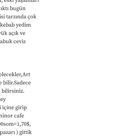
, eski yaşamları 
ıktı bugün 
si tarzında çok 
 kebab yedim 
ük açık ve 
abuk ceviz 
lecekler,Art 
 bilir.Sadece 
ilirsiniz. 
ey 
içine girip 
hinor cafe 
00som=1,70$, 
zarı ) gittik 