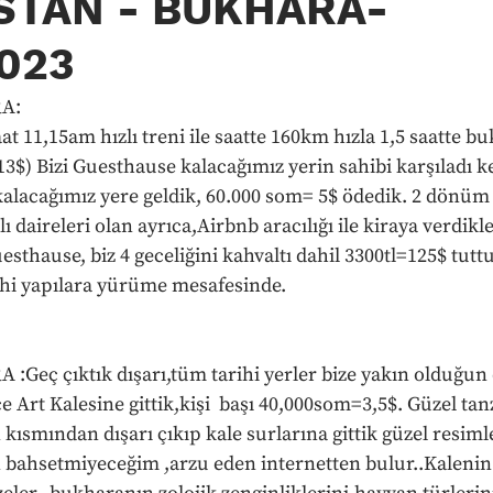
STAN - BUKHARA-
2023
RA:
11,15am hızlı treni ile saatte 160km hızla 1,5 saatte buk
3$) Bizi Guesthause kalacağımız yerin sahibi karşıladı ke
alacağımız yere geldik, 60.000 som= 5$ ödedik. 2 dönüm 
lı daireleri olan ayrıca,Airbnb aracılığı ile kiraya verdikl
sthause, biz 4 geceliğini kahvaltı dahil 3300tl=125$ tut
ihi yapılara yürüme mesafesinde.
:Geç çıktık dışarı,tüm tarihi yerler bize yakın olduğun 
Art Kalesine gittik,kişi  başı 40,000som=3,5$. Güzel tan
 kısmından dışarı çıkıp kale surlarına gittik güzel resimle
bahsetmiyeceğim ,arzu eden internetten bulur..Kalenin i